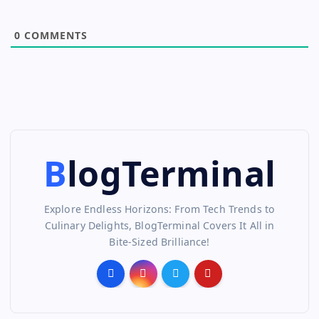
0
COMMENTS
BlogTerminal
Explore Endless Horizons: From Tech Trends to
Culinary Delights, BlogTerminal Covers It All in
Bite-Sized Brilliance!