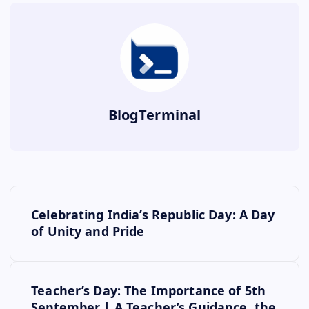
BlogTerminal
P
Celebrating India’s Republic Day: A Day
o
of Unity and Pride
s
Teacher’s Day: The Importance of 5th
t
September | A Teacher’s Guidance, the