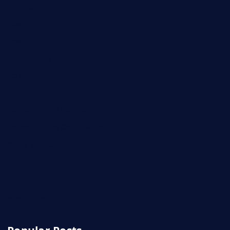
Movies
Music
News
Productivity
Religion
Remote Work
Search Engine Marketing (SEM)
Search Engine Optimization (SEO)
Stock Market
Technology
Travel
Web Series