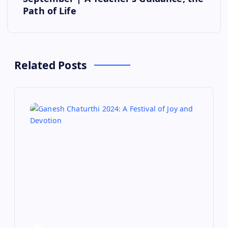
Path of Life
n
a
v
Related Posts
i
g
a
t
i
o