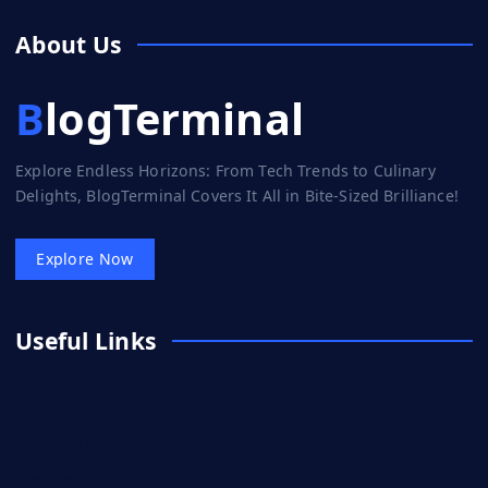
About Us
BlogTerminal
Explore Endless Horizons: From Tech Trends to Culinary
Delights, BlogTerminal Covers It All in Bite-Sized Brilliance!
Explore Now
Useful Links
Adventure
Artificial intelligence (AI)
Business