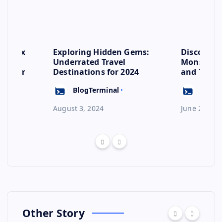
se: Six
Exploring Hidden Gems:
Discover 
s to
Underrated Travel
Monsoon: 
ep for
Destinations for 2024
and Their
Escape
BlogTerminal
BlogT
August 3, 2024
June 23, 20
Other Story