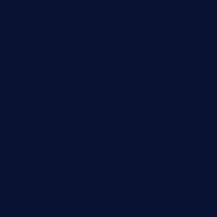
DIY
Entertainment
Entrepreneurs Stories
Fashion
Festivals
Finance
Government Schemes
Health
Health Insurance
History
Manufacturing
Marketing
Mental Health